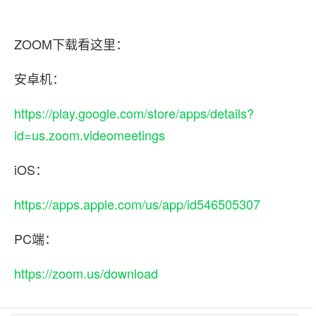
ZOOM下载看这里：
安卓机：
https://play.google.com/store/apps/details?
id=us.zoom.videomeetings
iOS：
https://apps.apple.com/us/app/id546505307
PC端：
https://zoom.us/download