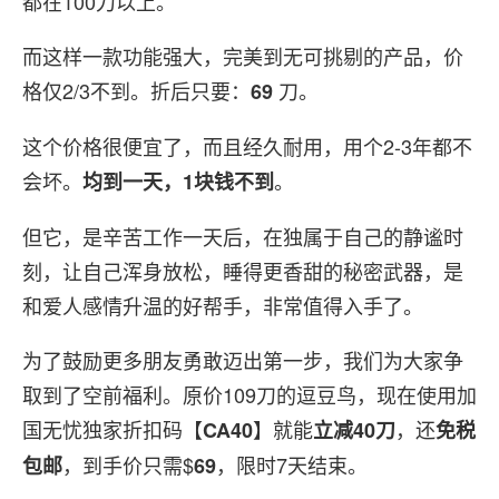
都在100刀以上。
而这样一款功能强大，完美到无可挑剔的产品，价
格仅2/3不到。折后只要：
刀。
69
这个价格很便宜了，而且经久耐用，用个2-3年都不
会坏。
。
均到一天，1块钱不到
但它，是辛苦工作一天后，在独属于自己的静谧时
刻，让自己浑身放松，睡得更香甜的秘密武器，是
和爱人感情升温的好帮手，非常值得入手了。
为了鼓励更多朋友勇敢迈出第一步，我们为大家争
取到了空前福利。原价109刀的逗豆鸟，现在使用加
国无忧独家折扣码【
】就能
，还
CA40
立减40刀
免税
，到手价只需$
，限时7天结束。
包邮
69