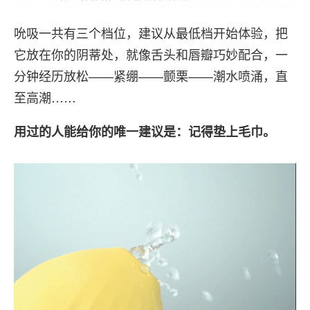
吮吸一共有三个档位，建议从最低档开始体验，把
它放在你的阴蒂处，就像舌头和唇瓣巧妙配合，一
分钟经历放松——紧绷——颤栗——潮水喷涌，直
至高潮……
用过的人能给你的唯一建议是：记得垫上毛巾。