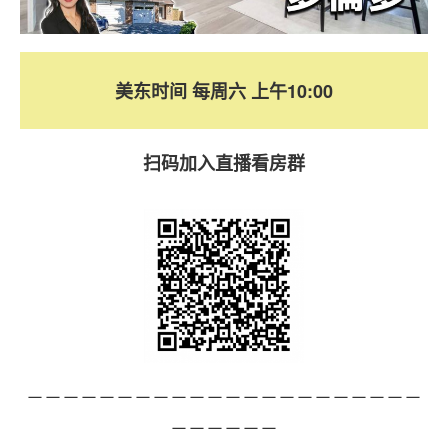
美东时间 每周六 上午10:00
扫码加入直播看房群
－－－－－－－－－－－－－－－－－－－－－－
－－－－－－